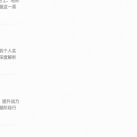
分工、地形
服这一高
到个人实
深度解析
、提升战力
服阶段行