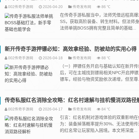
002传奇手游网
2026-04-20
传奇发布网
86 ℃
在传奇手游私服当中，法师凭借远程高爆
SS，获取高阶装备、转生材料。但法师
法师单挑BOSS拥有完整且简单的基础...
新开传奇手游押镖必知：高效拿经验、防被劫的实用心得
002传奇手游网
2026-04-18
传奇发布网
88 ℃
（一）押镖任务开启与基础认知在新开传
后，可在主城找到镖局相关NPC开启押
镖车，经验与物资奖励依次递增，但至尊..
传奇私服红名消除全攻略：红名村速解与挂机慢消双路径
002传奇手游网
2026-04-17
传奇发布网
84 ℃
引言：红名机制对游戏体验的双重影响在
为：‌装备掉落概率提升30%、无法使用
的红名常让玩家陷入困境。本文将深度...