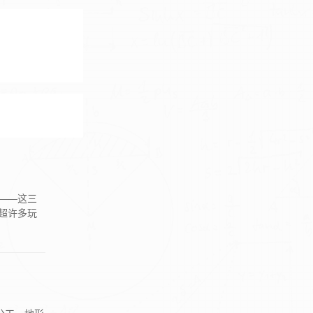
——这三
超许多玩