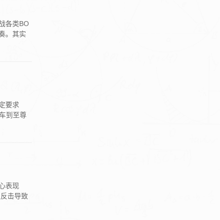
战各类BO
奏。其实
定要求
车到至尊
心表现
迫反击导致