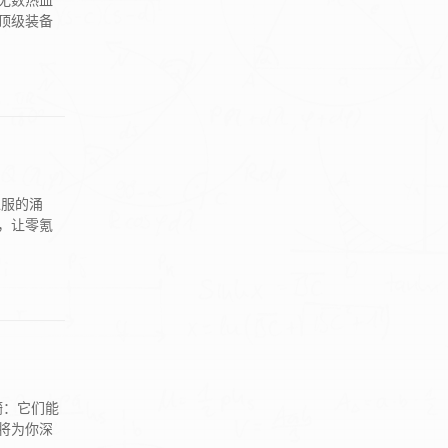
无数热血
顶级装备
私服的涌
，让零氪
漪：它们能
将为你深