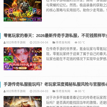
在传奇手游私服的世界里，拥有一身极品
与荣耀的记忆。然而，极品装备的获取之
的核心策略与实用技巧，助你少走弯路，快速
零氪玩家的春天：2026最新传奇手游私服，不花钱照样毕
002传奇手游网
2026-04-04
传奇发布网
93 ℃
在传奇手游的世界里，氪金玩家与零氪玩
现，零氪玩家终于迎来了属于自己的春天
玩家也能在不花钱的情况下实现毕业梦想。.
手游传奇私服能玩吗？老玩家深度揭秘私服风险与官服核
002传奇手游网
2026-04-03
传奇发布网
86 ℃
对于许多怀揣着青春记忆的传奇老玩家而言
玩吗？是否真的能找回当年的激情，还是