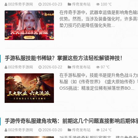
002传奇手游网
2026-03-23
传奇发布站
100 ℃
在传奇手游中，‌武器幸运值‌是影响角色
优势。然而，当涉及‌装备强化‌时，许多
垫刀技巧‌仍是降低强化失败...
手游私服技能书稀缺？掌握这些方法轻松解锁神技！
002传奇手游网
2026-03-22
传奇发布站
97 ℃
在手游私服中，技能书是提升角色战斗力
私服（如《传奇世界》《盛大原始传奇》
OSS挑战：精准定位稀有掉落世界BO...
手游传奇私服建角攻略：前期这几个问题直接影响后期体
002传奇手游网
2026-03-20
传奇发布站
124 ℃