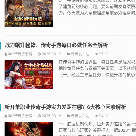
对于手游传奇私服玩家而言，建立角色看
了建角前的核心问题，要么前期发育缓慢
力。今天就为大家梳理建角前必须理清的几.
战力飙升秘籍：传奇手游每日必做任务全解析
002传奇手游网
2026-03-19
传奇发布站
95 ℃
在传奇手游的世界里，每日任务是玩家积
把控每日任务节奏都至关重要。以下从经
（一）经验主导型任务：快速升级的核心引
新开单职业传奇手游实力差距在哪？6大核心因素解析
002传奇手游网
2026-03-18
传奇发布站
94 ℃
一、底层机制认知：拉开实力差距的第一
玩家与核心玩家的关键标志。据2023年