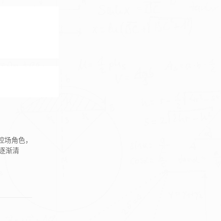
或控场角色，
逐渐清