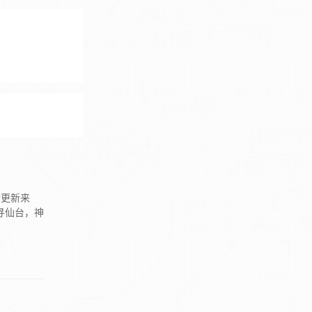
磅更新来
寻仙台，神