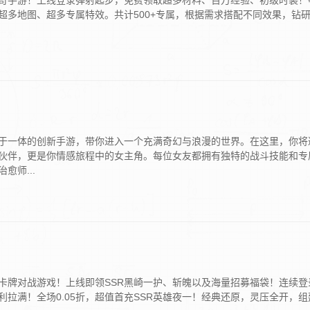
奇手游！上线登录弹射起步，免费领取超多材料、百万经验、初级时装！
超多地图、超多专属特效。共计500+专属，根据需求搭配不同效果，钻
于一体的创新手游，带你进入一个充满奇幻与浪漫的世界。在这里，你将
伙伴，更是你情感旅程中的女主角。每位女友都拥有独特的战斗技能和专
师...
卡牌对战游戏！上线即领SSR黑崎一护、斩魄以及海量招募福袋！连续登
拉满！全场0.05折，超值首充SSR英雄夜一！经典还原，灵压全开，组