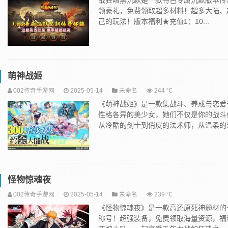
战狂暗黑沉默是一款特色专属沉默版本传
领豪礼，免费领取超多材料！超多大陆、
己的玩法！版本福利★充值1：10...
萌神战姬
002传奇手游网
2025-05-14
未命名
244 ℃
《萌神战姬》是一款集战斗、养成与恋爱
性格各异的美少女，她们不仅是你的战斗
从冷酷的剑士到俏皮的法术师，从温柔的治愈
怪物惊魂夜
002传奇手游网
2025-05-14
未命名
239 ℃
《怪物惊魂夜》是一款高还原死神题材的
称号！超强装备，免费领取海量资源，福利