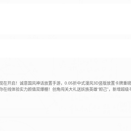
在开启！诚意国风神话放置手游，0.05折中式漫风3D竖版放置卡牌重
你在线体验实力颜值双爆棚！创角闯关大礼送妖族英雄“妲己”，新增超级