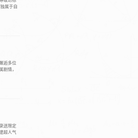
等级达标
研独属于自
邂逅多位
属剧情，
录送限定
建超人气