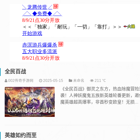
全民百战
002传奇手游网
2025-05-15
未命名
211 ℃
《全民百战》御灵之东方，热血除魔冒险现
袭！人神妖魔鬼五族新英雄轮番更新，邀
魔英雄超高爆率，非酋秒变欧皇！无损...
英雄如约而至