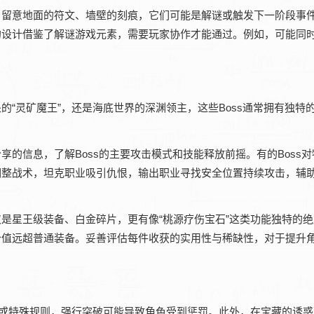
。留意地面的符文、墙壁的刻痕，它们可能是解谜或触发下一阶段事
的设计借鉴了解谜游戏元素，需要玩家协作才能通过。例如，可能同
“灵矿魔王”，还是海底世界的深渊领主，这些Boss通常拥有独特
的信息，了解Boss的主要攻击模式和技能释放前摇。有的Boss
调整战术，坦克职业吸引仇恨，输出职业寻找安全位置持续攻击，辅
是星王级装备、白金碎片，更有像“桃源疗伤宝石”这类功能独特的
价值远超普通装备。妥善评估每件收获的实用性与稀缺性，对于提升
”或特殊规则，强行突破可能导致角色受到惩罚。此外，在宝藏的诱