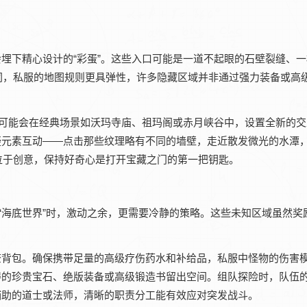
埋下精心设计的“彩蛋”。这些入口可能是一道不起眼的石壁裂缝、
同，私服的地图规则更具弹性，许多隐藏区域并非通过强力装备或高
，可能会在经典场景如沃玛寺庙、祖玛阁或赤月峡谷中，设置全新的
疑元素互动——点击那些纹理略有不同的墙壁，走近散发微光的水潭
位于创意，保持好奇心是打开宝藏之门的第一把钥匙。
“海底世界”时，激动之余，更需要冷静的策略。这些未知区域虽然奖
查背包。确保携带足量的高级疗伤药水和补给品，私服中怪物的伤害
得的珍贵宝石、绝版装备或高级锻造书留出空间。组队探险时，队伍
辅助的道士或法师，清晰的职责分工能有效应对突发战斗。