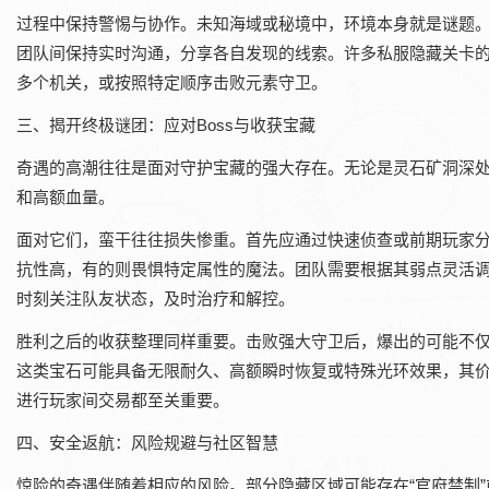
过程中保持警惕与协作。未知海域或秘境中，环境本身就是谜题
团队间保持实时沟通，分享各自发现的线索。许多私服隐藏关卡
多个机关，或按照特定顺序击败元素守卫。
三、揭开终极谜团：应对Boss与收获宝藏
奇遇的高潮往往是面对守护宝藏的强大存在。无论是灵石矿洞深处的
和高额血量。
面对它们，蛮干往往损失惨重。首先应通过快速侦查或前期玩家分享
抗性高，有的则畏惧特定属性的魔法。团队需要根据其弱点灵活
时刻关注队友状态，及时治疗和解控。
胜利之后的收获整理同样重要。击败强大守卫后，爆出的可能不仅
这类宝石可能具备无限耐久、高额瞬时恢复或特殊光环效果，其
进行玩家间交易都至关重要。
四、安全返航：风险规避与社区智慧
惊险的奇遇伴随着相应的风险。部分隐藏区域可能存在“官府禁制