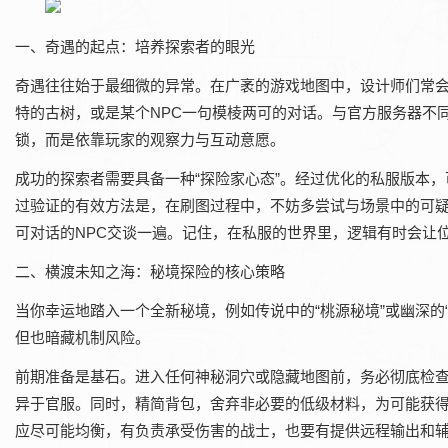
一、奇遇的起点：培养探索者的眼光
奇遇往往始于最细微的异常。在广袤的游戏地图中，设计师们常会
特的古树，或是某个NPC一句模棱两可的对话。与官方服务器不
锁，而是依靠玩家的观察力与互动意愿。
成功的探索者需要具备一种“探险家心态”。经过优化的私服版本
过验证的有效方法是，在刷图过程中，不妨多尝试与场景中的可
可对话的NPC交谈一遍。记住，在私服的世界里，逻辑有时会让
二、横渡未知之海：秘境探险的核心策略
当你幸运地踏入一个全新秘境，例如传说中的“桃源秘境”或幽深的
但也暗藏机制风险。
前期准备是基石。进入任何神秘洞穴或隐藏地图前，务必彻底检
异于官服。同时，精简背包，舍弃非必要的低级材料，为可能获
应尽可能均衡，有负责承受伤害的战士，也要有提供远程输出和