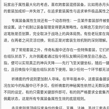
玩家出于属性最大化的考虑，喜欢跨套装混搭装备，比如用赤月
的套装加成却一并失效了。在追求套装属性与追求单件极品属性
专属装备属性生效还有一个动态特性：一旦某件套装部件被
效设置。这个机制让装备管理变得更具策略性。在瞬息万变的行
这笔账是否划算，完全取决于战场上的具体局势。有些老玩家在
退，在两者之间灵活切换，背后正是对套装生效机制的深刻理解
除了常规套装之外，传奇私服中还存在一些特殊套装，它们
在组队状态下，允许佩戴者通过指令将队友瞬间召唤至自己身边。
指，便可以实现真正的神兵天降——先行飞至关键坐标，随后一
位，且召唤指令只能在组队状态下使用，缺少任何一个环节都无
祈祷套的传说则更加耐人寻味。在早年版本中，这套装备据
况在如今的私服中已不多见，但祈祷套的神秘属性依然让无数玩
不同的设定，有的只需要关键部件即可，有的则严格要求全套集
佩戴状态，这是所有专属装备属性生效的底层规则。
赤月套则是顶级玩家身份的象征。天尊、法神、圣战三套赤