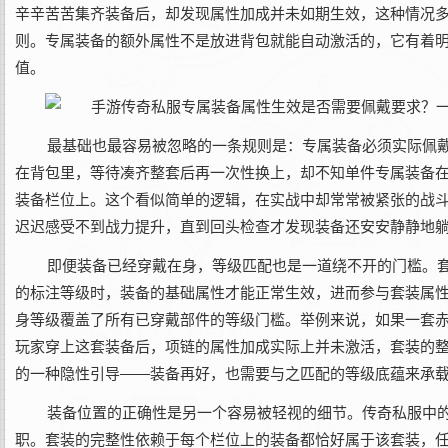
辛辛苦苦集齐装备后，却发现属性加成并未如期生效，这种情况
则。专属装备的额外属性不是放进背包就能自动激活的，它有着
值。
最基础也最容易被忽略的一条规则是：专属装备必须实际佩
在背包里，等待凑齐整套后再一次性换上，却不知单件专属装备
装备栏位上。这个看似简单的逻辑，在实战中却常常被紧张的战
迟迟感受不到战力提升，直到回头检查才发现装备还安安静静地
即便装备已经穿戴在身，等级匹配也是一道绕不开的门槛。
的标注等级时，装备的基础属性才能正常生效，进而参与套装属
身等级覆盖了所有已穿戴部件的等级门槛。举例来说，如果一套
玩家穿上这套装备后，项链的属性加成实际上并未激活，套装的
的一种隐性引导——装备再好，也需要与之匹配的等级底蕴来承
装备位置的正确性是另一个容易被轻视的细节。传奇私服中
职。套装的完整性依赖于每个栏位上的装备都恰好属于该套装，