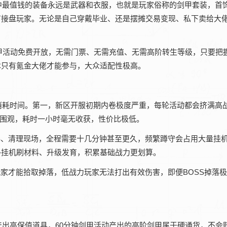
中最值钱的装备永远是武器和衣服，也就是玩家俗称的剑甲套装，首
有接盘玩家。无论是自己穿戴毕业、还是摆摊交易变现、私下卖给大
甲活动免费开放，无需门票、无需充值、无需高阶转生等级，只要把
本只有氪金大佬才能参与，大众适配性极高。
消耗时间。第一，新区开服初期内卷极度严重，每轮活动都会挤满高
能围观，耗时一小时毫无收获，性价比极低。
S、清理现场，全程需要十几分钟甚至更久，频繁蹲守会占用大量挂
外挂机刷材料、升级发育，积累基础战力更划算。
玩家才能拾取掉落，低战力玩家无法打出有效伤害，即便BOSS掉落
出高保值道具，60分钟剑甲活动产出的高阶剑甲属于硬通货，不会