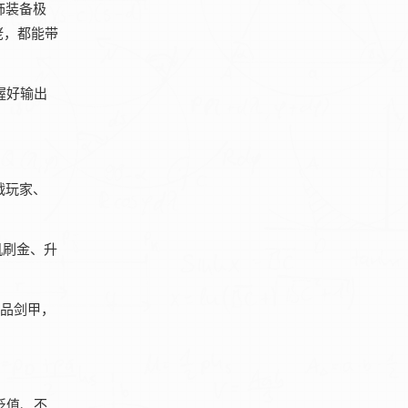
饰装备极
佬，都能带
握好输出
战玩家、
机刷金、升
极品剑甲，
贬值、不