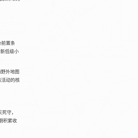
杂前置条
刷新低级小
通野外地图
该活动的核
天死守，
期积累收