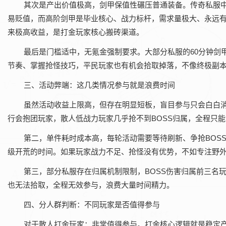
其次是产出价值极高，剑甲保值性碾压普通装备。传奇私服
易贬值，而高阶剑甲是毕业核心、战力标杆，需求量极大、永远
来极高收益，是打金玩家核心搬砖渠道。
最后是门槛适中，无氪金强制要求。大部分私服的60分钟剑
节奏、掌握抢怪技巧，平民玩家也有机会拾取掉落，不像终极副
三、活动弊端：这几类情况参与就是浪费时间
虽然活动收益上限高，但存在明显短板，盲目参与只会白白
行会抱团玩家，散人低战力玩家几乎抢不到BOSS归属，全程只
第二，单件耗时成本高，每轮活动需要等待刷新、争抢BOS
级开荒的时间。如果玩家战力不足、抢怪没有优势，不如专注野
第三，部分私服存在归属机制限制，BOSS伤害归属前三名
也无法拾取，全程无效参与，浪费大量时间精力。
四、分人群判断：不同玩家是否值得参与
对于散人打金玩家：非常值得参与。打金核心逻辑就是稳定产