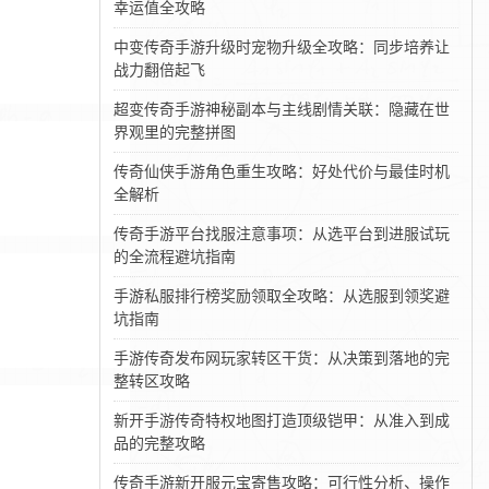
幸运值全攻略
中变传奇手游升级时宠物升级全攻略：同步培养让
战力翻倍起飞
超变传奇手游神秘副本与主线剧情关联：隐藏在世
界观里的完整拼图
传奇仙侠手游角色重生攻略：好处代价与最佳时机
全解析
传奇手游平台找服注意事项：从选平台到进服试玩
的全流程避坑指南
手游私服排行榜奖励领取全攻略：从选服到领奖避
坑指南
手游传奇发布网玩家转区干货：从决策到落地的完
整转区攻略
新开手游传奇特权地图打造顶级铠甲：从准入到成
品的完整攻略
传奇手游新开服元宝寄售攻略：可行性分析、操作