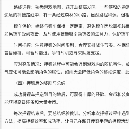
路线选择‌：熟悉游戏地图，避开劫镖高发区。一些狭窄的通
边境的押镖路线中，有一条经过森林的小路，虽然路程稍远，但
镖车保护‌：始终与镖车保持一定距离，避免镖车因脱离视线
如果镖车受到攻击，及时使用技能吸引劫镖者的注意力，保护镖车
时间把控‌：注意押镖的时间限制，合理安排战斗节奏。在保
盲目硬拼，可暂时撤退，等待时机或寻求队友支援。
应对突发情况‌：押镖过程中可能会遇到游戏内的随机事件，
气变化可能会影响角色的属性，如雨天会降低角色的移动速度，
（四）押镖后的奖励与总结
成功将镖车押送到目的地后，可获得丰厚的经验、金币和装
能获得高级装备和大量金币。
每次押镖结束后，要总结经验教训。分析本次押镖过程中遇
方法，提高押镖效率和成功率，让自己在新开传奇手游的押镖活