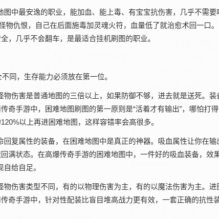
困难地图中最安逸的职业，能加血、能上毒、有宝宝抗伤害，几乎不需要
住怪物仇恨，自己在后面施毒加灵魂火符，血量低了就治愈术回一口。
安全，几乎不会翻车，是最适合挂机刷图的职业。
全不同，生存能力必须放在第一位。
中，怪物伤害是普通地图的三倍以上，如果防御不够，进去就是送死。装
传奇手游‌中，困难地图刷图的第一原则是“活着才有输出”，哪怕打
120%以上再进困难地图，这样容错率会高很多。
或生命回复属性的装备，在困难地图中是真正的神器。吸血属性让你在输
回满状态。在‌高爆传奇手游‌的困难地图中，一件好的吸血装备，效
现自给自足。
图的怪物伤害类型不同，有的以物理伤害为主，有的以魔法伤害为主。进
爆传奇手游‌中，针对性配装比盲目堆高战力更有效，一套正确的抗性