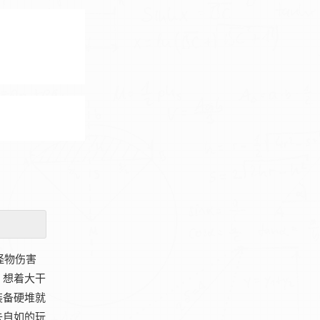
怪物伤害
，想着大干
装备硬堆就
去自如的玩