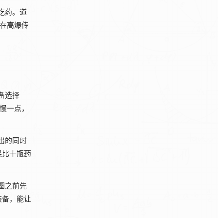
吃药。道
在‌高爆传
备选择
得慢一点，
出的同时
果比十瓶药
图之前先
装备，能让