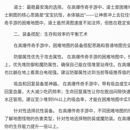
道士：最稳最安逸的选择。‌ 在‌高爆传奇手游‌中，道士是
士刷图的核心思路是“宝宝抗怪，本体输出”——让神兽冲上去拉
奇手游‌的困难地图中，道士虽然清图速度不如法师，但胜在稳定
二、装备搭配：生存和效率的平衡艺术
在‌高爆传奇手游‌中，困难地图的装备搭配思路和普通地图完
防御属性优先于攻击属性。‌ 在‌高爆传奇手游‌的困难地图
上，优先堆防御和魔防属性，确保自己能在怪堆里站得住。在‌高爆
也比躺在地上看黑白电视强。建议防御属性达到当前等级推荐值的
吸血和回复装备是神器。‌ 在‌高爆传奇手游‌中，带有吸血
回复血量，大大减少吃药频率；生命回复属性让你在脱战间隙快速
水还管用。建议至少堆到5%以上的吸血率，才能在困难地图中实
针对性选择抗性装备。‌ 在‌高爆传奇手游‌中，不同困难地
了解地图怪物的伤害类型，针对性地选择物防装或魔防装。在‌高
你的生存能力提升一倍以上。