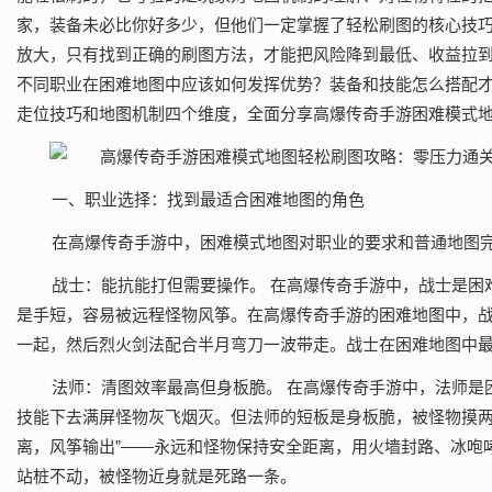
家，装备未必比你好多少，但他们一定掌握了轻松刷图的核心技巧
放大，只有找到正确的刷图方法，才能把风险降到最低、收益拉到
不同职业在困难地图中应该如何发挥优势？装备和技能怎么搭配
走位技巧和地图机制四个维度，全面分享‌高爆传奇手游‌困难模式
一、职业选择：找到最适合困难地图的角色
在‌高爆传奇手游‌中，困难模式地图对职业的要求和普通地
战士：能抗能打但需要操作。‌ 在‌高爆传奇手游‌中，战士
是手短，容易被远程怪物风筝。在‌高爆传奇手游‌的困难地图中，
一起，然后烈火剑法配合半月弯刀一波带走。战士在困难地图中
法师：清图效率最高但身板脆。‌ 在‌高爆传奇手游‌中，法
技能下去满屏怪物灰飞烟灭。但法师的短板是身板脆，被怪物摸两下
离，风筝输出”——永远和怪物保持安全距离，用火墙封路、冰咆
站桩不动，被怪物近身就是死路一条。