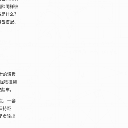
风险同样被
路是什么？
装备搭配、
士的短板
的怪物撞到
致翻车。
点，一套
保持距
是贪输出