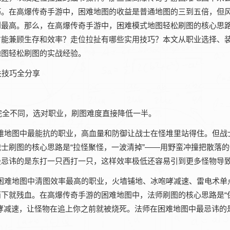
。在‌高爆传奇手游‌中，困难地图的收益是普通地图的三到五倍，但
最高。那么，在‌高爆传奇手游‌中，困难模式地图轻松刷图的核心思
才能兼顾生存和效率？走位拉扯有哪些实用技巧？本文从职业选择、
地图轻松刷图的实战经验。
图完全不同，选对职业，刷图难度直接降低一半。
是困难地图中最能抗的职业，高血量和防御让战士在怪堆里站得住。但战
战士刷图的核心思路是“拉怪聚怪，一波清掉”——用野蛮冲撞把散落
最忌讳的是东打一只西打一只，这样效率极低还容易引到更多怪物导
师是困难地图中清图效率最高的职业，火墙铺地、冰咆哮减速、雷电术单
就残血。在‌高爆传奇手游‌的困难地图中，法师刷图的核心思路是“
哮减速，让怪物在追上你之前就被烧死。法师在困难地图中最忌讳的