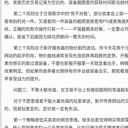
的、卖家历史交易记录为空白的、装备截图里的获取时间距当前
第二个风险在于交易欺诈中的“货不对板”。部分卖家会上架
差地别的另一件。又或者同一件装备的截图里故意用PS或者角度
样。正确的防欺诈操作只有一个——不管截图多好看，一定要点
确认，能省下后面因为踩坑而郁闷一整天的时间。
第三个风险在于新开服务器的物价剧烈波动。你今天花两千
网站的起步阶段，物价曲线通常呈现先涨后跌再趋稳的走势，开
果你想买的是过渡装备，不要在新服开服第一天就急着出手，稍
效果明显。但如果你是奔着长期持有的毕业级装备去买，那就看
早享受战力的提升。
问题三：不靠大额充值，在交易平台上有哪些聪明的弯道超
对于不愿意或者不能大量充值的玩家来说，新开传奇网站的
的，而是玩家定的，定价就一定有失误。
第一个策略是低买高卖的倒货思维。很多玩家觉得倒买倒卖
多。核心原则是专盯一个品类的装备，比如只做法师手镯或者只