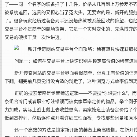
了——同一个名字的装备挂了十几件，价格从几百到上万参差不
被系统追回，选贵的又担心当了冤大头。更要命的是，新开的服
了。很多玩家经历过装备到手还没焐热就被系统回收的绝望，也
交易平台不是简单的商场货架，它是一个实时变化的、充满博弈
交易的硬核干货一次性讲透。
问题一：如何在交易平台上快速识别并锁定高价值的稀有道
新开传奇网站的交易平台界面看似简单，但真正有价值的信
下翻，翻完前几页觉得没合适的就走了，这种浏览方式效率低到
正确的搜索策略是倒置筛选逻辑——不要搜“你想要什么”，
条组合冷门或者职业标注错误而被卖家草率定价的物品。举个例
力加成，实际上战士戴上去收益更高，卖家按道士装备定价给了
低到高排列，然后逐件点开看详细属性面板，专找那些词条和原
还一个高效的方法是锁定新开服的装备上架高峰期。在新开