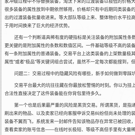
家冲级过程中不停替换装备，淘汰下来的过渡装备以极低的价格
很多装备的属性放到中期依然够用，价格却只有中后期同类装备
出的过渡装备批量收进来。等大部队等级上来、整体物价水平拉
于用时间换来了巨大的经济优势。
还有一个判断道具稀有度的硬指标是关注装备的附加属性条
更关键的是附加属性的条数和数值区间。一件基础等级不高的装
有一条附加属性的普通装备。交易平台上这类装备的上架数量极其
属性”或者“极品”等关键词组合尝试，虽然不一定每次都能搜到
问题二：交易过程中的隐藏风险有哪些，新手如何做到零踩
交易平台最大的坑往往藏在你最放松警惕的时刻。你以为挂
合法性直接决定了这件装备能在你背包里待多久。
第一个也是后果最严重的风险是黑货交易。所谓黑货，是指
刷出来的物品、以及卖家已经向客服申诉交易纠纷但尚未处理的
装备不翼而飞，系统发来一封邮件告知该物品存在异常已被回收
查看卖家的账号信息——在线时长极短、等级不高但手里有大量