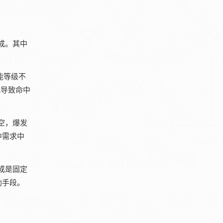
成。其中
能等级不
低导致命中
空，爆发
中需求中
成是固定
助手段。