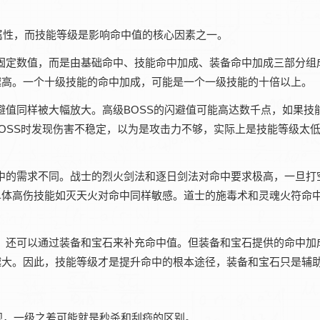
的属性，而技能等级是影响命中值的核心因素之一。
一个固定数值，而是由基础命中、技能命中加成、装备命中加成三部分组
越高。一个十级技能的命中加成，可能是一个一级技能的十倍以上。
的闪避值同样被大幅放大。高级BOSS的闪避值可能高达数千点，如果技
OSS时发现伤害不稳定，以为是攻击力不够，实际上是技能等级太
对命中的需求不同。战士的烈火剑法和逐日剑法对命中要求极高，一旦打
单体高伤技能如灭天火对命中同样敏感。道士的施毒术和灵魂火符命
等级，还可以通过装备和宝石来补充命中值。但装备和宝石提供的命中加
越大。因此，技能等级才是提升命中的根本途径，装备和宝石只是辅
直观，一级之差可能就是秒杀和刮痧的区别。