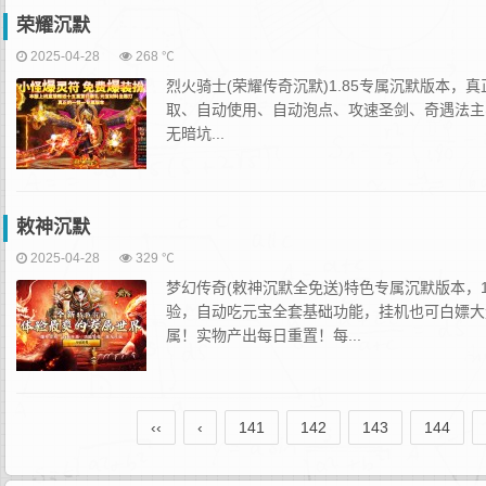
荣耀沉默
2025-04-28
268 ℃
烈火骑士(荣耀传奇沉默)1.85专属沉默版本，
取、自动使用、自动泡点、攻速圣剑、奇遇法主、
无暗坑...
敕神沉默
2025-04-28
329 ℃
梦幻传奇(敕神沉默全免送)特色专属沉默版本，
验，自动吃元宝全套基础功能，挂机也可白嫖大
属！实物产出每日重置！每...
‹‹
‹
141
142
143
144