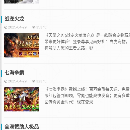
战宠火龙
2025-04-29
353 ℃
《天堂之刃(战宠火龙爆充)》是一款融合宠物
带来更好体验！登录尊享见面好礼：白虎宠物，
称号助力您的王者之路，彰...
七海争霸
2025-04-29
323 ℃
《七海争霸》震撼上线！百万金币每天送，免费
限红包签到即领，零氪也能爽快发育；更有多重
回传奇黄金时代！现在登录...
全满赞助大极品