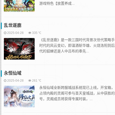
游戏特色【放置养成...
乱世逐鹿
2025-04-28
335 ℃
《乱世逐鹿》是一款三国时代背景次世代策略手
时代的风云变幻，即温酒斩华雄、火烧洛阳到后
代的貂蝉还是人中吕布的奉先...
永恒仙域
2025-04-28
261 ℃
永恒仙域全新跨服城战系统现已上线，开宝箱，
占领内殿的灵阁可参与圣天皇城战，从中获胜的
号，灵阁成员将获得专属时装，...