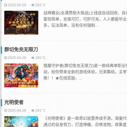
2025-04-29
262 ℃
战神霸业(全满赞助大极品)上线送自动回收、
富但简单，充值可打，可肝可充，人人都能毕业
多，玩法简单，没有任何强制...
群切免充无限刀
2025-04-29
260 ℃
猎魔守护者(群切免充无限刀)是一款经典单职
动，给你带来全新的游戏体验，兄弟集结，主宰
换！！★在线奖励、...
光明使者
2025-04-28
341 ℃
《光明使者》是一款奇幻放置养成手游。海量代
通过的自身努力，打造神器，召唤宠物，收集星