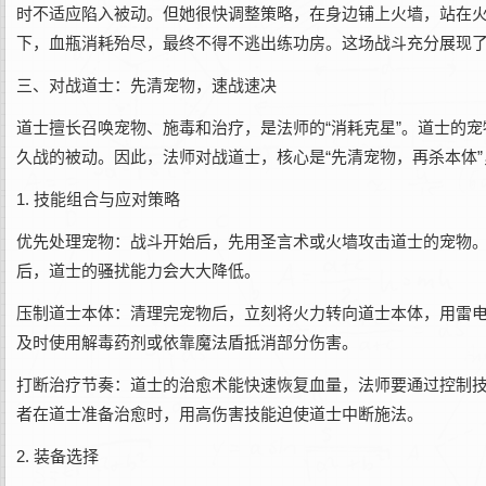
时不适应陷入被动。但她很快调整策略，在身边铺上火墙，站在
下，血瓶消耗殆尽，最终不得不逃出练功房。这场战斗充分展现
三、对战道士：先清宠物，速战速决
道士擅长召唤宠物、施毒和治疗，是法师的“消耗克星”。道士的
久战的被动。因此，法师对战道士，核心是“先清宠物，再杀本体
1. 技能组合与应对策略
优先处理宠物：战斗开始后，先用圣言术或火墙攻击道士的宠物
后，道士的骚扰能力会大大降低。
压制道士本体：清理完宠物后，立刻将火力转向道士本体，用雷
及时使用解毒药剂或依靠魔法盾抵消部分伤害。
打断治疗节奏：道士的治愈术能快速恢复血量，法师要通过控制技
者在道士准备治愈时，用高伤害技能迫使道士中断施法。
2. 装备选择