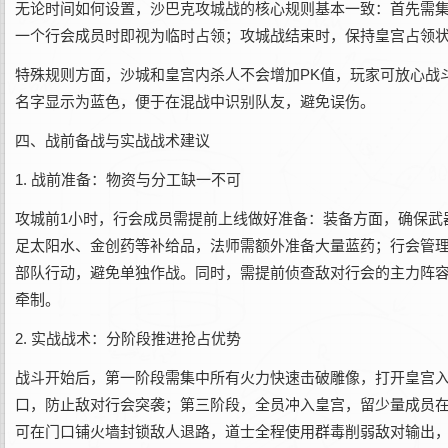
无论时间如何设置，沙巴克攻城战的核心规则基本一致：首先需集
一个行会成员时即视为临时占领；攻城战结束时，保持皇宫占领
特殊规则方面，沙城和皇宫内杀人不会增加PK值，玩家可放心战
名字显示为蓝色，便于在混战中识别队友，避免误伤。
四、战前备战与实战战术建议
1. 战前准备：物资与分工缺一不可
攻城前1小时，行会成员需提前上线做好准备：装备方面，确保武
足太阳水、金创药等补给品，法师需额外准备大量蓝药；行会管
部队行动，避免单独作战。同时，需提前侦查敌对行会的主力阵
牵制。
2. 实战战术：分阶段推进抢占优势
战斗开始后，第一阶段需集中所有火力快速击破雕像，打开皇宫入
口，防止敌对行会突袭；第三阶段，全员冲入皇宫，留少量成员
可在门口铺火墙封锁敌人退路，道士全程使用群毒削弱敌对输出