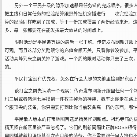
另外一个平民升级的隐形加速器是任务链的完成顺序。很多
把主线和日常任务的经验结算跟野外挂机穿插进行——吃完经验
算的经验同样吃到了加成，等于一份加成覆盖了两份经验来源。
多，每一张都要花在能发挥最大效益的时间点上。
限时活动是平民追等级的最后一张王牌。‌传奇发布网新开服
可观，而且这部分奖励跟你的充值金额无关，只看你参没参加。
活动高峰到来之前关掉了游戏。一个周的限时活动你只去了三次
的。
平民打宝没有优先权，怎么在行会大腿的夹缝里捡到好东西
谈打宝之前先认清一个现实：‌传奇发布网新开服‌里任何一个
玛三层或者猪洞七层摸到一件教主掉落的神装，概率比你走在路
全服顶尖的装备，你只需要打到比你当前装备高一档的东西，哪
平民散人版本的打宝地图首选是精英怪刷新点。祖玛寺庙的极
精英怪在新区里被严重忽视了。它们的刷新间隔比正牌BOSS短
里同样藏着祖玛级甚至次赤月级的装备。你不需要跟任何人抢也