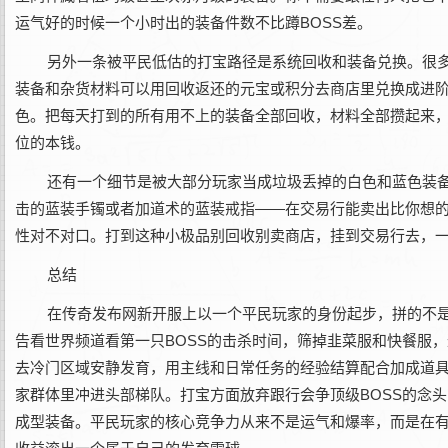
运气好的时候一个小时出的装备件数不比蹲BOSS差。
另外一条被平民低估的打宝路径是系统回收和装备兑换。很多
装备和杂货材料可以用回收返还的元宝或积分去商店里兑换成进
色。把每天打到的所有用不上的装备全部回收，材料全部攒起来
位的本钱。
还有一个细节是被大部分玩家当成垃圾丢掉的白色和蓝色装
击的蓝装手镯或者加道术的蓝装戒指——在交易行能卖出比你想
性对不对口。打到这种小极品别回收别卖商店，挂到交易行去，
总结
在‌传奇发布网新开服‌上以一个平民玩家的身份起步，拼的
告看世界频道看第一只BOSS的击杀时间，筛掉韭菜服和快餐服
去冷门区域安静发育，用主线和日常任务的经验结算配合加成道
家群体里冲进头部梯队。打宝方面放弃跟行会争顶级BOSS的念
成型装备。平民玩家的核心竞争力从来不是运气和爆率，而是在