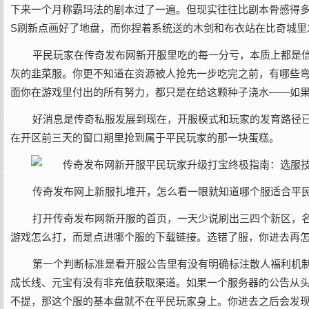
下来一个月称霸玛法的剧本过了一遍。但现实往往比剧本骨感得多
S刷新点画好了地盘，而你捏着系统送的木剑和布衣站在比奇城里
平民玩家在‌传奇发布网新开服‌里吃的每一分亏，本质上都
灰的韭菜服。你更不知道在资源被人抢先一步吃完之前，有哪些
面你在游戏里付出的所有努力，都只是在给这颗种子浇水——如
好消息是传奇私服发展到现在，开服模式和玩家的发育路径
在开区前三天的窗口期里抢到属于平民玩家的那一块蛋糕。
传奇发布网上新服扎堆开，怎么看一眼就知道哪个服适合平
打开‌传奇发布网新开服‌的首页，一天少说刷出三四个新区
游戏怎么打，而是点进哪个服的下载链接。选错了服，你进去再
第一个判断标准是看开服公告里有没有明确标注散人福利机
成长线、元宝有没有非充值获取渠道。如果一个服务器的公告从头
不提，那这个服的基本盘就不在平民玩家身上。你进去之后会发