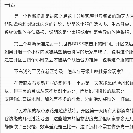
一家。
第二个判断标准是进服之后花十分钟观察世界频道的聊天内
组队邀约和对游戏内容的讨论，说明这个服的活人多、生态健康
系统滚动的充值播报，说明这是个鬼服或者纯氪金导向的快餐服
第三个判断标准是第一只世界BOSS被击杀的时间。开区之
如果开服一个小时内就被某些顶着称号的玩家单吃了，说明这个服
是在开区三四个小时之后才被某个队伍合力推掉，说明这个服的
不充钱的平民在新区练级，怎么在等级上咬住氪金玩家？
在‌传奇发布网新开服‌的新区里，土豪第一天就能靠经验丹
赢。但平民的目标从来不是跟土豪比，而是跟同段位的玩家比—
支撑你进高级地图、加入差不多的行会、分到活动奖励的一杯羹
平民冲级的核心思路是避热就冷。开区第一天所有人都涌向
谷边缘的几张过渡地图，这些地方的怪物密度充足但玩家寥寥无
静静砍了三只怪，效率差距是三比一。这个选择不需要你多充一