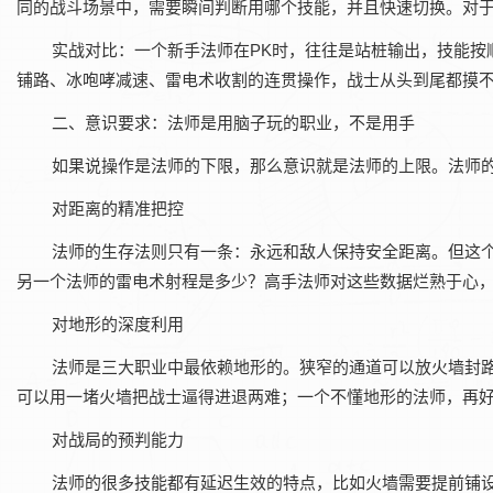
同的战斗场景中，需要瞬间判断用哪个技能，并且快速切换。对
实战对比‌：一个新手法师在PK时，往往是站桩输出，技能
铺路、冰咆哮减速、雷电术收割的连贯操作，战士从头到尾都摸
二、意识要求：法师是用脑子玩的职业，不是用手
如果说操作是法师的下限，那么意识就是法师的上限。法师
对距离的精准把控‌
法师的生存法则只有一条：永远和敌人保持安全距离。但这个
另一个法师的雷电术射程是多少？高手法师对这些数据烂熟于心
对地形的深度利用‌
法师是三大职业中最依赖地形的。狭窄的通道可以放火墙封
可以用一堵火墙把战士逼得进退两难；一个不懂地形的法师，再
对战局的预判能力‌
法师的很多技能都有延迟生效的特点，比如火墙需要提前铺设