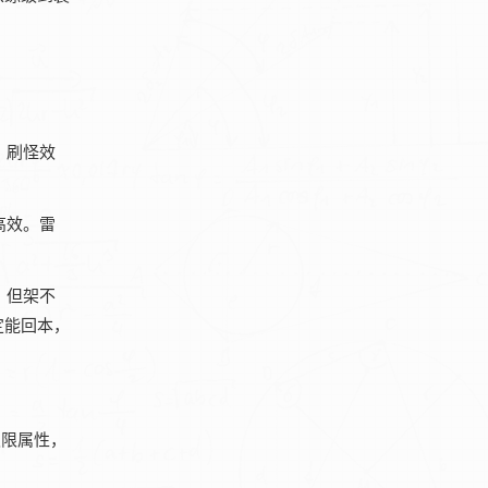
，刷怪效
高效。雷
，但架不
定能回本，
极限属性，