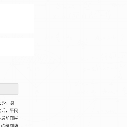
士少，身
实话，平民
在最前面挨
从练级到装