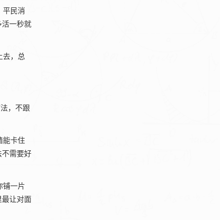
，平民消
多活一秒就
上去，总
。
打法，不跟
墙能卡住
法不需要好
你铺一片
里最让对面