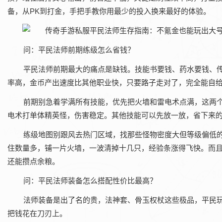
备，从PK到打金，手把手教你用最少的投入换来最好的体验。
问：平民法师前期练级怎么省钱？
平民法师前期最大的痛点是缺钱。技能书要钱、药水要钱、
率高，金币产出速度比其他职业快，只要路子走对了，完全能自
前期别急着学满所有技能，优先把火墙和雷电术点满，这两
电术打单体精英怪，伤害稳定。其他技能可以先放一放，省下来
练级地图别跟风去热门区域，找那些怪物密度大但等级偏低
住数量多，铺一片火墙，一波清掉十几只，经验条涨得飞快。而
还能攒点余粮。
问：平民法师装备怎么搭配性价比最高？
法师装备是出了名的贵，法神套、骨玉权杖这些极品，平民玩
把钱花在刀刃上。