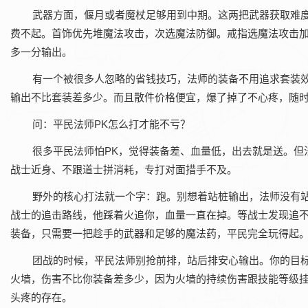
武器方面，偃月或者魔杖足够用到中期。这两把武器获取难
费不起。首饰优先堆魔法攻击，次选魔法防御。戒指选魔法攻击
多一分输出。
有一个被很多人忽略的省钱技巧，法师的装备不用追求套装
输出不比套装差多少。而且散件价格便宜，爆了掉了不心疼，随
问：平民法师PK怎么打才能不亏？
很多平民法师怕PK，觉得装备差、血量低，出去就是送。但
战士近身、不跟道士拼消耗，专打对面措手不及。
野外的核心打法就一个字：跑。别想着站桩输出，法师没有
战士的追击路线，他踩着火追你，血量一直在掉。等战士发现追
装备，只需要一把趁手的武器和足够的魔法药，平民完全玩得起
团战的时候，平民法师别抢前排，站后排安心输出。你的目
火墙，伤害不比你装备差多少，因为火墙的持续伤害跟技能等级
头疼的存在。