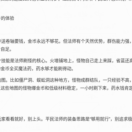
传送卷轴要钱，金币永远不够花。但法师有个天然优势，群伤能力强
给自足。
个技能是法师刷怪的核心。火墙铺地上，怪物自己走上来踩，省蓝还
的金币全买魔法药，药水够才能刷得动。
的图。比如僵尸洞、蜈蚣洞这种地方，怪物成群结队，一只经验不高
且这些地图的怪物爆金币和低级材料稳定，一小时刷下来，药水钱肯
家看看就好，别上头。平民法师的装备思路是“够用就行”，别追求