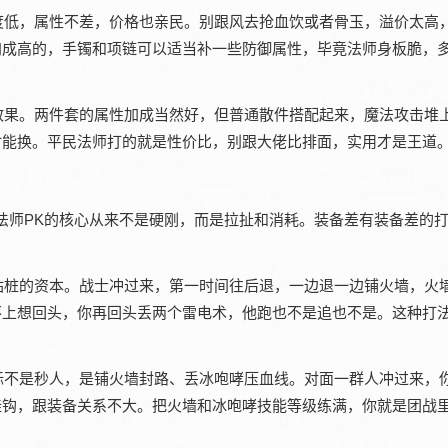
度低，属性不差，价格也亲民。别跟风去抢血饮或者骨玉，溢价太高
加成高的，手镯和项链可以适当补一些防御属性，毕竟法师身板脆，
效果。两件套的属性加成当然好，但普通散件搭配起来，魔法攻击堆
时能换。平民法师打的就是性价比，别跟大佬比排面，实用才是王道
法师PK的核心从来不是硬刚，而是拉扯和消耗。装备差有装备差的
站桩的资本。战士冲过来，第一时间往后退，一边退一边铺火墙，火
不上想回头，你再回头丢两个雷电术，他跑也不是追也不是。这种打
。
标不是秒人，是铺火墙封路、丢冰咆哮压血线。对面一群人冲过来，
挂钩，跟装备关系不大。把火墙和冰咆哮技能等级练满，你就是团战