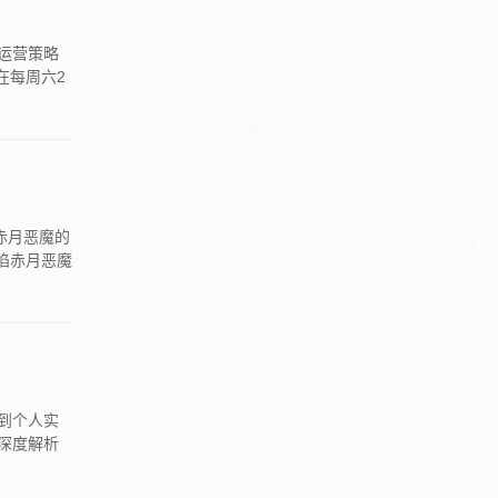
运营策略
在每周六2
赤月恶魔的
陷赤月恶魔
到个人实
深度解析