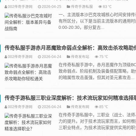
002传奇手游网
2026-04-25
传奇手游私服
83 ℃
一、主流版本沙巴克攻城核心时间安排传
有所区分，以下是当前主流版本的通用时
0:00-20:30，部分复古...
传奇私服手游赤月恶魔致命弱点全解析：高效击杀攻略助
002传奇手游网
2026-04-24
传奇发布站
75 ℃
在传奇私服手游中，赤月恶魔作为顶级B
致命弱点、阶段机制及装备搭配策略，助
的暗属性攻击虽强，但其对圣元素攻击...
传奇手游私服三职业深度解析：技术流玩家如何精准选择
002传奇手游网
2026-04-24
传奇发布网
85 ℃
在传奇手游私服中，三职业（战士、法师
力的提升。对于技术流玩家而言，如何根
三职业特点，为技术流玩家提供实用的职业选