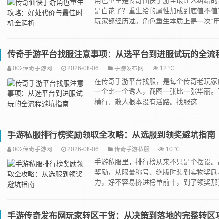
角色重生是传奇仙侠手游里最让人纠结的
是白花了？重生给的属性加成到底值不值
玩家都经历过。角色重生本质上是一次“用短
传奇手游平台找服注意事项：从选平台到进服试玩的全流
002传奇手游网
2026-08-06
手游发布网
12 ℃
在传奇手游平台找服，是每个传奇老玩家的
一个比一个诱人，截图一张比一张华丽。
横行、散人根本没有活路。找服这...
手游私服排行榜奖励领取全攻略：从选服到领奖避坑指南
002传奇手游网
2026-08-06
传奇手游私服
10 ℃
手游私服里，排行榜从来不只是个摆设。
奖励，从限量称号、绝版时装到实物奖励
力，好不容易挤进榜单前十，到了领奖那天
手游传奇发布网玩家转区干货：从决策到落地的完整转区