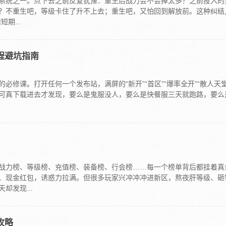
系统之一。点下去之前反复犹豫：重生后战力会不会掉太多？之前投入的
？不重生吧，等级卡住了升不上去；重生吧，又怕回到解放前。这种纠结
期...
程避坑指南
必修课。打开任何一个发布站，满屏的“新开”“首区”“爆率全开”“散人天
可真下载进去才发现，要么是鬼服没人，要么是快餐服三天就跑路，要么
战力榜、等级榜、充值榜、装备榜、行会榜……每一个榜单背后都挂着真
、现金红包，诱惑力拉满。但很多玩家兴冲冲冲进新区，熬夜肝等级、砸
却发现...
攻略