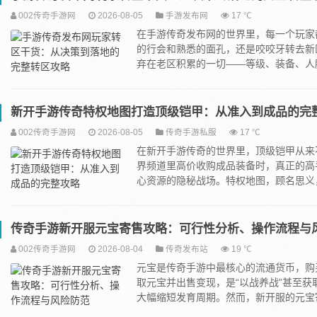
002传奇手游网
2026-08-05
手游发布网
17 ℃
在手游传奇发布网的世界里，每一个玩家
的行会和熟悉的面孔，还是咬咬牙转去新
弃在老区积累的一切——等级、装备、人脉、
新开手游传奇特权地图打造顶级铠甲：从准入到成品的完
002传奇手游网
2026-08-05
传奇手游私服
17 ℃
在新开手游传奇的世界里，顶级铠甲从来
界频道里高价收购成品装备时，真正的高
心资源的隐秘战场。特权地图，顾名思义，是
传奇手游新开服元宝寄售攻略：可行性分析、操作流程与
002传奇手游网
2026-08-04
传奇发布站
19 ℃
元宝是传奇手游中最核心的流通货币，购
取元宝并出售变现，是“以战养战”甚至
大幅缩短发育周期。然而，新开服的元宝寄.