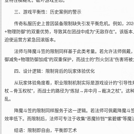
业特性模糊化，破坏游戏生态。
三、游戏平衡性：历史案例的警示
传奇私服历史上曾因装备限制缺失引发平衡危机。例如，202
+物理防御”的双重优势，导致其在团战中成为“无敌存在”。该版
迫使运营方紧急回滚版本。
法师与降魔斗笠的限制同样基于此类考量。若允许法师佩戴，
御减免+物理防御加成”的双重保护，而战士的“烈火剑法”伤害将
四、设计逻辑：限制背后的玩家体验优化
从玩家体验角度看，职业限制机制实际是游戏设计的“引导性
杖→骨玉权杖”，而战士的路径为“炼狱→井中月→裁决之杖”。
乱。
降魔斗笠的限制同样服务于这一逻辑。若法师可佩戴降魔斗笠，
效率低下。而限制后，法师可专注于收集“恶魔铃铛”“紫碧螺”等
结语：限制即自由，平衡即艺术