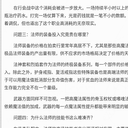
在行会战中这个消耗会被进一步放大。一场持续半小时以上
瓶治疗药水。打完一场仗算下来，光是药钱就是一笔不小的数额。
着调侃，但也道出了这个职业高消耗的无奈现实。
问题三：法师的装备投入究竟贵在哪里？
法师装备的价格在拍卖行里常年高居不下，尤其是那些高魔
极品法师装备的产出量有限，供不应求的市场格局决定了价格的
法神套和烈焰套作为法师的终极装备系列，每一个部件的价
入。除此之外，护身戒指、复活戒指这些特殊装备也是高端法师
于可以用魔法值抵消部分生命值伤害，对于贫血的法师来说是真
生存能力完全不在一个量级。
武器方面同样不可忽视。一把高魔法属性的骨玉权杖或嗜魂
依赖魔法值的加成，武器的每一点魔法属性提升都能带来明显的
问题四：为什么法师的技能书这么难凑齐？