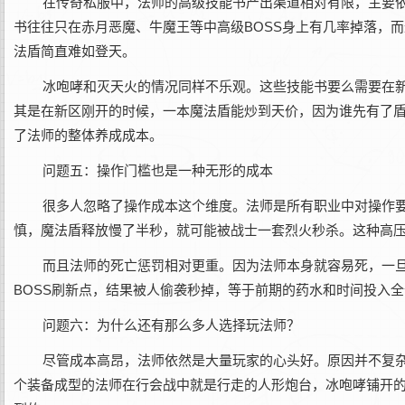
在传奇私服中，法师的高级技能书产出渠道相对有限，主要依
书往往只在赤月恶魔、牛魔王等中高级BOSS身上有几率掉落，
法盾简直难如登天。
冰咆哮和灭天火的情况同样不乐观。这些技能书要么需要在
其是在新区刚开的时候，一本魔法盾能炒到天价，因为谁先有了
了法师的整体养成成本。
问题五：操作门槛也是一种无形的成本
很多人忽略了操作成本这个维度。法师是所有职业中对操作
慎，魔法盾释放慢了半秒，就可能被战士一套烈火秒杀。这种高
而且法师的死亡惩罚相对更重。因为法师本身就容易死，一
BOSS刷新点，结果被人偷袭秒掉，等于前期的药水和时间投入
问题六：为什么还有那么多人选择玩法师？
尽管成本高昂，法师依然是大量玩家的心头好。原因并不复
个装备成型的法师在行会战中就是行走的人形炮台，冰咆哮铺开